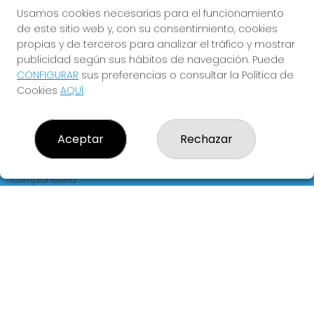
FLORIDA
Usamos cookies necesarias para el funcionamiento
de este sitio web y, con su consentimiento, cookies
Y QUE LAS MEIGAS TE
propias y de terceros para analizar el tráfico y mostrar
ACOMPAÑEN
publicidad según sus hábitos de navegación. Puede
CONFIGURAR
sus preferencias o consultar la Política de
Cookies
AQUÍ
.
Aceptar
Rechazar
LOTERIA LA FLORIDA
¿Quiénes somos?
Comprar lotería
Resultados
Contacto
Empresas
Blog
Peñas
Boletos digitales
Acceso
Registro