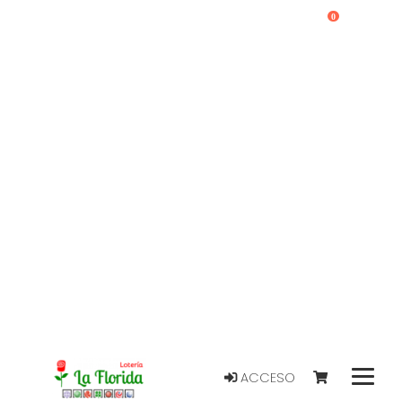
0
ACCESO