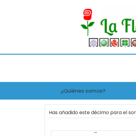
¿Quiénes somos?
Has añadido este décimo para el so
27236