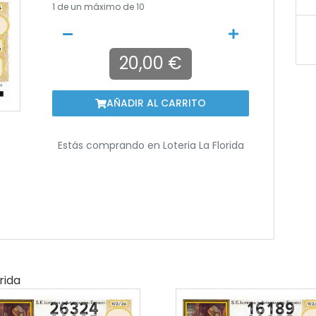
1
de un máximo de 10
20,00 €
AÑADIR AL CARRITO
Estás comprando en
Loteria La Florida
rida
26324
16189