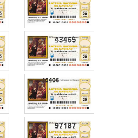
43465
97187