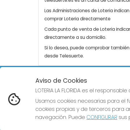
telesuerte.es es un canal de comunicaci
Las Administraciones de Loteria indica
comprar Loteria directamente
Cada punto de venta de Loteria indicar
directamente a su domicilio.
Si lo desea, puede comprobar también l
desde Telesuerte.
Aviso de Cookies
LOTERIA LA FLORIDA
REDE
LOTERIA LA FLORIDA es el responsable
¿Quiénes somos?
Comprar lotería
Usamos cookies necesarias para el fu
Resultados
cookies propias y de terceros para an
Contacto
Empresas
navegación. Puede
CONFIGURAR
sus p
Blog
Peñas
Boletos digitales