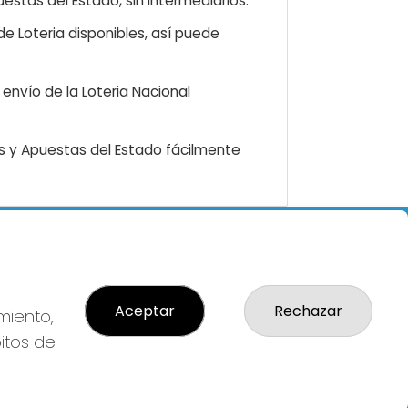
estas del Estado, sin intermediarios.
e Loteria disponibles, así puede
envío de la Loteria Nacional
as y Apuestas del Estado fácilmente
LEGAL
Aviso Legal
: 14-
Política de Privacidad
Aceptar
Rechazar
miento,
AL:
Política de Cookies
bitos de
Condiciones de Compra
Tienda de Lotería Nacional
Pago aceptado con tarjeta
 Local