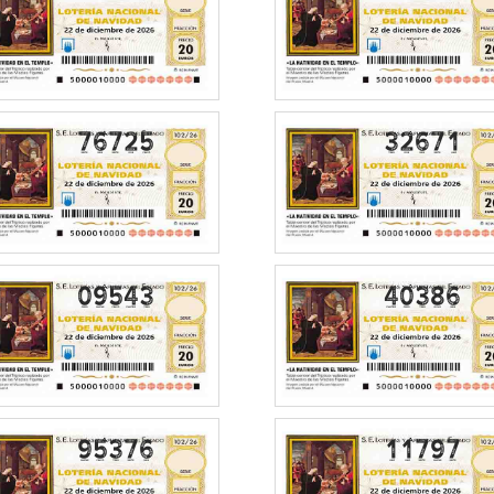
76725
32671
09543
40386
95376
11797