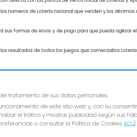
ón directa con los puntos de venta oficial de Loterias y Apu
n los numeros de Loteria nacional que venden y los décimos d
á sus formas de envío y de pago para que pueda agilizar el 
os resultados de todos los juegos que comercializa Loteri
S SOCIALES
CONTACTO
 del tratamiento de sus datos personales.
LOTERIA LA FLORIDA
ADMINISTRACION DE LOTERIAS
ncionamiento de este sitio web y, con su consenti
LA CORUÑA - RECEPTOR OFICI
30015
alizar el tráfico y mostrar publicidad según sus há
981229724
referencias o consultar la Política de Cookies
AQUÍ
.
loterialaflorida@gmail.com
Plaza de Lugo - Mercado Municipal,