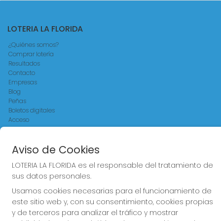
LOTERIA LA FLORIDA
¿Quiénes somos?
Comprar lotería
Resultados
Contacto
Empresas
Blog
Peñas
Boletos digitales
Acceso
Registro
Aviso de Cookies
REDES SOCIALES
LOTERIA LA FLORIDA es el responsable del tratamiento de
sus datos personales.
Usamos cookies necesarias para el funcionamiento de
CONTACTO
este sitio web y, con su consentimiento, cookies propias
LOTERIA LA FLORIDA ADMINISTRACION DE LOTERIAS: 14-LA
y de terceros para analizar el tráfico y mostrar
CORUÑA - RECEPTOR OFICIAL: 30015