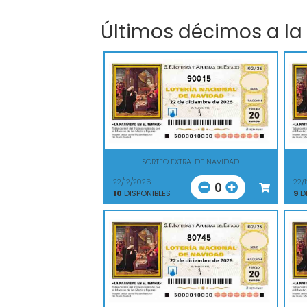
Últimos décimos a la
90015
SORTEO EXTRA. DE NAVIDAD
22/12/2026
22/
0
10
DISPONIBLES
9
DI
80745