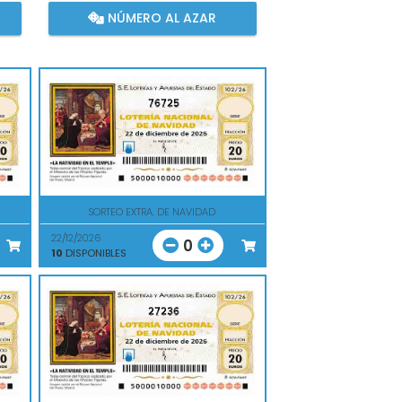
NÚMERO AL AZAR
76725
SORTEO EXTRA. DE NAVIDAD
22/12/2026
0
10
DISPONIBLES
27236