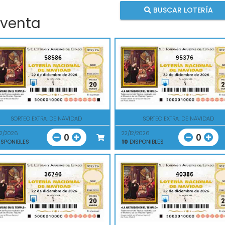
BUSCAR LOTERÍA
 venta
58586
95376
SORTEO EXTRA. DE NAVIDAD
SORTEO EXTRA. DE NAVIDAD
12/2026
22/12/2026
0
0
SPONIBLES
10
DISPONIBLES
36746
40386