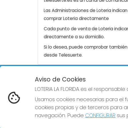
telesuerte.es es un canal de comunicaci
Las Administraciones de Loteria indica
comprar Loteria directamente
Cada punto de venta de Loteria indicar
directamente a su domicilio.
Si lo desea, puede comprobar también l
desde Telesuerte.
Aviso de Cookies
LOTERIA LA FLORIDA
REDE
LOTERIA LA FLORIDA es el responsable
¿Quiénes somos?
Comprar lotería
Usamos cookies necesarias para el fu
Resultados
cookies propias y de terceros para an
Contacto
Empresas
navegación. Puede
CONFIGURAR
sus p
Blog
Peñas
Boletos digitales