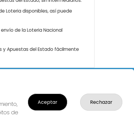
estas del Estado, sin intermediarios.
e Loteria disponibles, así puede
envío de la Loteria Nacional
as y Apuestas del Estado fácilmente
LEGAL
Aviso Legal
: 14-
Política de Privacidad
Aceptar
Rechazar
miento,
AL:
Política de Cookies
bitos de
Condiciones de Compra
Tienda de Lotería Nacional
Pago aceptado con tarjeta
 Local