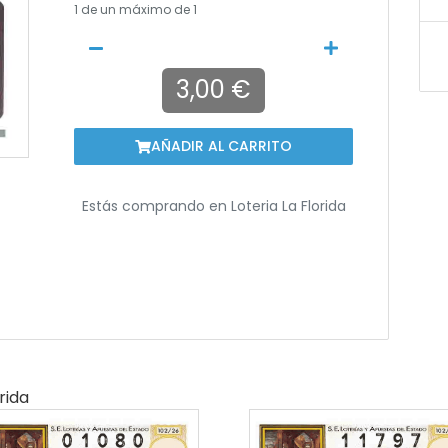
1
de un máximo de 1
3,00 €
AÑADIR AL CARRITO
Estás comprando en
Loteria La Florida
rida