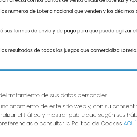
ón directa con los puntos de venta oficial de Loterias y Apu
n los numeros de Loteria nacional que venden y los décimos d
á sus formas de envío y de pago para que pueda agilizar el 
os resultados de todos los juegos que comercializa Loteri
S SOCIALES
CONTACTO
 del tratamiento de sus datos personales.
LOTERIA LA FLORIDA
ADMINISTRACION DE LOTERIAS
ncionamiento de este sitio web y, con su consenti
LA CORUÑA - RECEPTOR OFICI
30015
alizar el tráfico y mostrar publicidad según sus há
981229724
referencias o consultar la Política de Cookies
AQUÍ
.
loterialaflorida@gmail.com
Plaza de Lugo - Mercado Municipal,