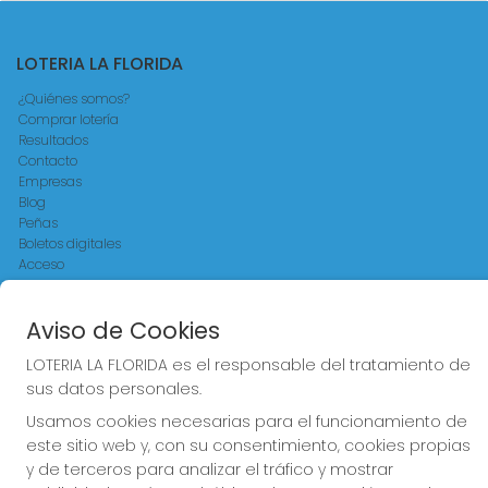
LOTERIA LA FLORIDA
¿Quiénes somos?
Comprar lotería
Resultados
Contacto
Empresas
Blog
Peñas
Boletos digitales
Acceso
Registro
Aviso de Cookies
REDES SOCIALES
LOTERIA LA FLORIDA es el responsable del tratamiento de
sus datos personales.
Usamos cookies necesarias para el funcionamiento de
CONTACTO
este sitio web y, con su consentimiento, cookies propias
LOTERIA LA FLORIDA ADMINISTRACION DE LOTERIAS: 14-LA
y de terceros para analizar el tráfico y mostrar
CORUÑA - RECEPTOR OFICIAL: 30015