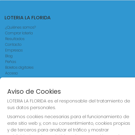
LOTERIA LA FLORIDA
¿Quiénes somos?
Comprar lotería
Resultados
Contacto
Empresas
Blog
Peñas
Boletos digitales
Acceso
Registro
Aviso de Cookies
REDES SOCIALES
LOTERIA LA FLORIDA es el responsable del tratamiento de
sus datos personales.
Usamos cookies necesarias para el funcionamiento de
CONTACTO
este sitio web y, con su consentimiento, cookies propias
LOTERIA LA FLORIDA ADMINISTRACION DE LOTERIAS: 14-LA
y de terceros para analizar el tráfico y mostrar
CORUÑA - RECEPTOR OFICIAL: 30015