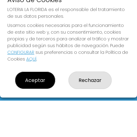
LOTERIA LA FLORIDA es el responsable del tratamiento
de sus datos personales.
Usamos cookies necesarias para el funcionamiento
COMPRA EN LOTERIA LA
de este sitio web y, con su consentimiento, cookies
FLORIDA
propias y de terceros para analizar el tráfico y mostrar
publicidad según sus hábitos de navegación. Puede
Y QUE LAS MEIGAS TE
CONFIGURAR
sus preferencias o consultar la Política de
ACOMPAÑEN
Cookies
AQUÍ
.
Aceptar
Rechazar
LOTERIA LA FLORIDA
¿Quiénes somos?
Comprar lotería
Resultados
Contacto
Empresas
Blog