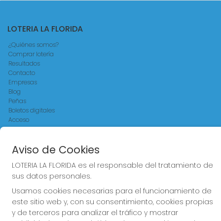
LOTERIA LA FLORIDA
¿Quiénes somos?
Comprar lotería
Resultados
Contacto
Empresas
Blog
Peñas
Boletos digitales
Acceso
Registro
Aviso de Cookies
REDES SOCIALES
LOTERIA LA FLORIDA es el responsable del tratamiento de
sus datos personales.
Usamos cookies necesarias para el funcionamiento de
CONTACTO
este sitio web y, con su consentimiento, cookies propias
LOTERIA LA FLORIDA ADMINISTRACION DE LOTERIAS: 14-LA
y de terceros para analizar el tráfico y mostrar
CORUÑA - RECEPTOR OFICIAL: 30015