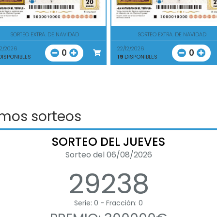
SORTEO EXTRA. DE NAVIDAD
SORTEO EXTRA. DE NAVIDAD
12/2026
22/12/2026
0
0
ISPONIBLES
19
DISPONIBLES
imos sorteos
SORTEO DEL JUEVES
Sorteo del 06/08/2026
29238
Serie: 0 - Fracción: 0