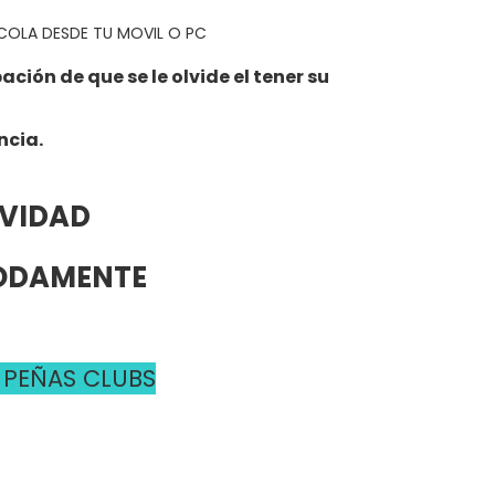
R COLA DESDE TU MOVIL O PC
ión de que se le olvide el tener su
ncia.
AVIDAD
MODAMENTE
 PEÑAS CLUBS