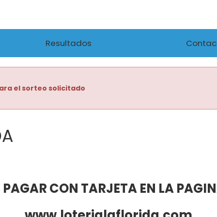
Resultados
Contac
ara el sorteo solicitado
DA
 PAGAR CON TARJETA EN LA PAGI
www.loterialaflorida.com