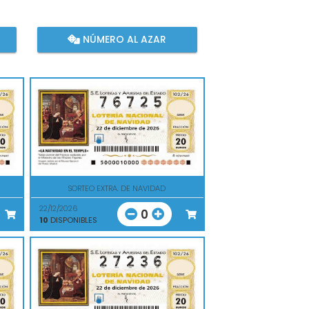
NÚMERO AL AZAR
SORTEO EXTRA. DE NAVIDAD
22/12/2026
0
10
DISPONIBLES