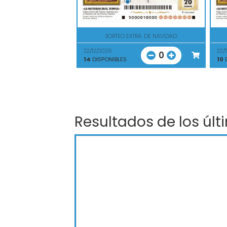
SORTEO EXTRA. DE NAVIDAD
22/12/2026
22/
0
14
DISPONIBLES
10
D
Resultados de los últ