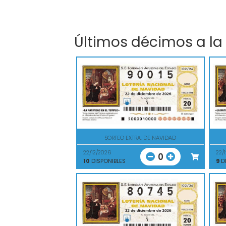
Últimos décimos a la
SORTEO EXTRA. DE NAVIDAD
22/12/2026
22/
0
10
DISPONIBLES
9
DI