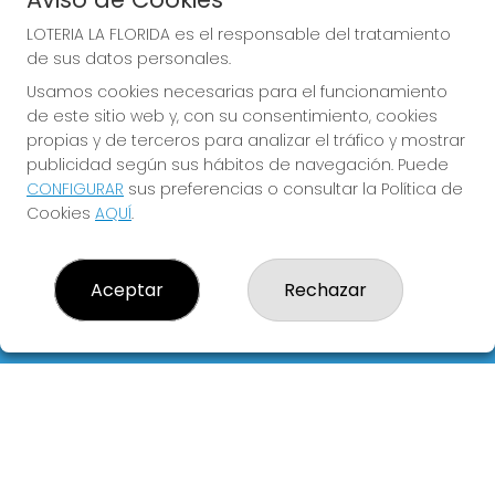
LOTERIA LA FLORIDA es el responsable del tratamiento
de sus datos personales.
Usamos cookies necesarias para el funcionamiento
COMPRA EN LOTERIA LA
de este sitio web y, con su consentimiento, cookies
FLORIDA
propias y de terceros para analizar el tráfico y mostrar
publicidad según sus hábitos de navegación. Puede
Y QUE LAS MEIGAS TE
CONFIGURAR
sus preferencias o consultar la Política de
ACOMPAÑEN
Cookies
AQUÍ
.
Aceptar
Rechazar
LOTERIA LA FLORIDA
¿Quiénes somos?
Comprar lotería
Resultados
Contacto
Empresas
Blog