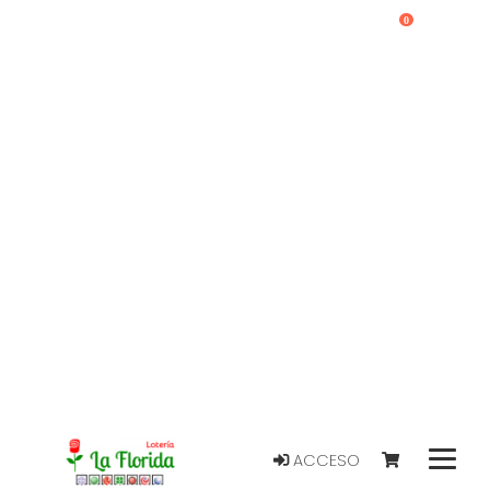
0
ACCESO