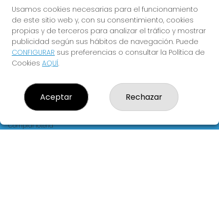
FLORIDA
Usamos cookies necesarias para el funcionamiento
de este sitio web y, con su consentimiento, cookies
Y QUE LAS MEIGAS TE
propias y de terceros para analizar el tráfico y mostrar
ACOMPAÑEN
publicidad según sus hábitos de navegación. Puede
CONFIGURAR
sus preferencias o consultar la Política de
Cookies
AQUÍ
.
Aceptar
Rechazar
LOTERIA LA FLORIDA
¿Quiénes somos?
Comprar lotería
Resultados
Contacto
Empresas
Blog
Peñas
Boletos digitales
Acceso
Registro