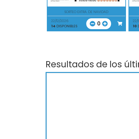
SORTEO EXTRA. DE NAVIDAD
22/12/2026
22/
0
14
DISPONIBLES
10
D
Resultados de los últ