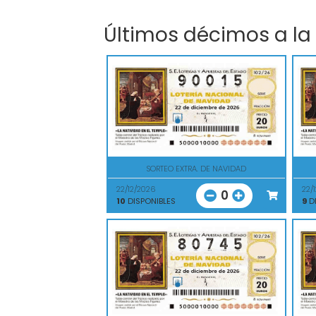
Últimos décimos a la
SORTEO EXTRA. DE NAVIDAD
22/12/2026
22/
0
10
DISPONIBLES
9
DI