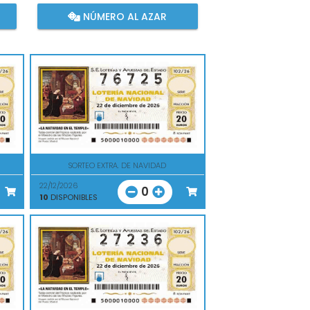
NÚMERO AL AZAR
SORTEO EXTRA. DE NAVIDAD
22/12/2026
0
10
DISPONIBLES