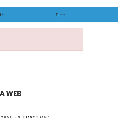
to
Blog
NA WEB
R COLA DESDE TU MOVIL O PC