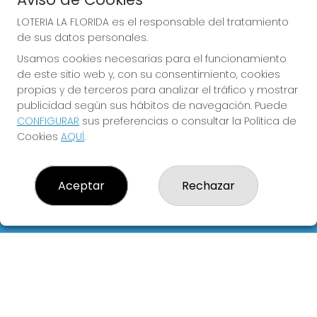
LOTERIA LA FLORIDA es el responsable del tratamiento
de sus datos personales.
Usamos cookies necesarias para el funcionamiento
COMPRA EN LOTERIA LA
de este sitio web y, con su consentimiento, cookies
FLORIDA
propias y de terceros para analizar el tráfico y mostrar
publicidad según sus hábitos de navegación. Puede
Y QUE LAS MEIGAS TE
CONFIGURAR
sus preferencias o consultar la Política de
ACOMPAÑEN
Cookies
AQUÍ
.
Aceptar
Rechazar
LOTERIA LA FLORIDA
¿Quiénes somos?
Comprar lotería
Resultados
Contacto
Empresas
Blog