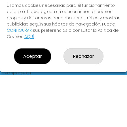
FLORIDA
Usamos cookies necesarias para el funcionamiento
de este sitio web y, con su consentimiento, cookies
Y QUE LAS MEIGAS TE
propias y de terceros para analizar el tráfico y mostrar
ACOMPAÑEN
publicidad según sus hábitos de navegación. Puede
CONFIGURAR
sus preferencias o consultar la Política de
Cookies
AQUÍ
.
Aceptar
Rechazar
LOTERIA LA FLORIDA
¿Quiénes somos?
Comprar lotería
Resultados
Contacto
Empresas
Blog
Peñas
Boletos digitales
Acceso
Registro