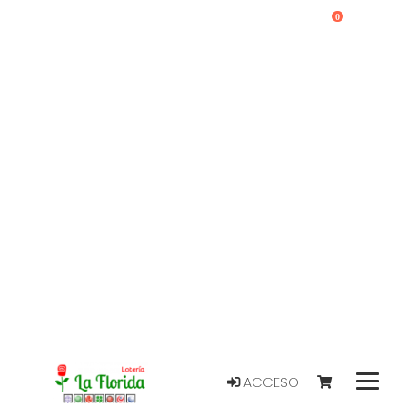
0
ACCESO