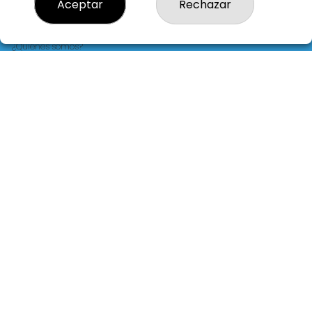
Aceptar
Rechazar
LOTERIA LA FLORIDA
¿Quiénes somos?
Comprar lotería
Resultados
Contacto
Empresas
Blog
Peñas
Boletos digitales
Acceso
Registro
REDES SOCIALES
CONTACTO
LOTERIA LA FLORIDA ADMINISTRACION DE LOTERIAS: 14-LA
CORUÑA - RECEPTOR OFICIAL: 30015
981229724