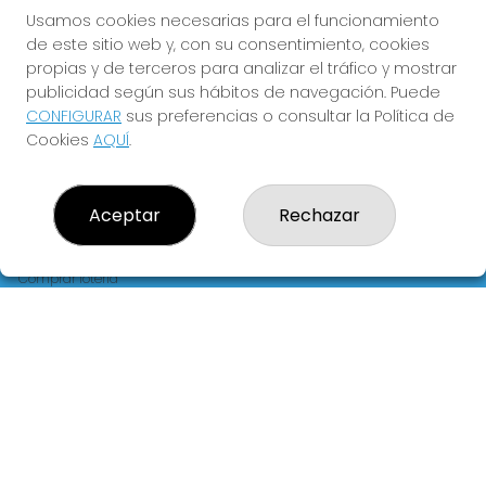
FLORIDA
Usamos cookies necesarias para el funcionamiento
de este sitio web y, con su consentimiento, cookies
Y QUE LAS MEIGAS TE
propias y de terceros para analizar el tráfico y mostrar
ACOMPAÑEN
publicidad según sus hábitos de navegación. Puede
CONFIGURAR
sus preferencias o consultar la Política de
Cookies
AQUÍ
.
Aceptar
Rechazar
LOTERIA LA FLORIDA
¿Quiénes somos?
Comprar lotería
Resultados
Contacto
Empresas
Blog
Peñas
Boletos digitales
Acceso
Registro