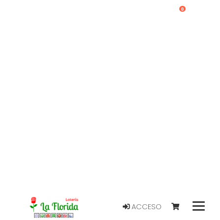
0
ACCESO