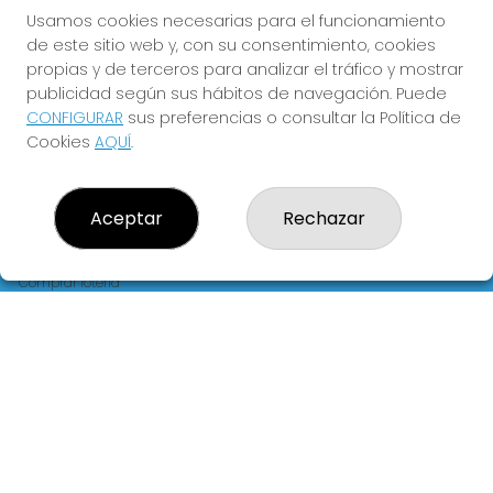
FLORIDA
Usamos cookies necesarias para el funcionamiento
de este sitio web y, con su consentimiento, cookies
Y QUE LAS MEIGAS TE
propias y de terceros para analizar el tráfico y mostrar
ACOMPAÑEN
publicidad según sus hábitos de navegación. Puede
CONFIGURAR
sus preferencias o consultar la Política de
Cookies
AQUÍ
.
Aceptar
Rechazar
LOTERIA LA FLORIDA
¿Quiénes somos?
Comprar lotería
Resultados
Contacto
Empresas
Blog
Peñas
Boletos digitales
Acceso
Registro