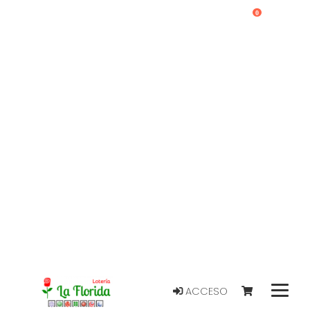
0
ACCESO