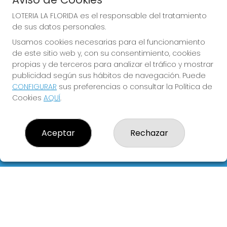
LOTERIA LA FLORIDA es el responsable del tratamiento
de sus datos personales.
Usamos cookies necesarias para el funcionamiento
COMPRA EN LOTERIA LA
de este sitio web y, con su consentimiento, cookies
FLORIDA
propias y de terceros para analizar el tráfico y mostrar
publicidad según sus hábitos de navegación. Puede
Y QUE LAS MEIGAS TE
CONFIGURAR
sus preferencias o consultar la Política de
ACOMPAÑEN
Cookies
AQUÍ
.
Aceptar
Rechazar
LOTERIA LA FLORIDA
¿Quiénes somos?
Comprar lotería
Resultados
Contacto
Empresas
Blog