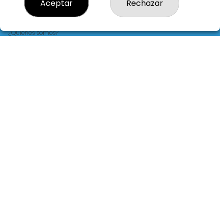
Aceptar
Rechazar
LOTERIA LA FLORIDA
¿Quiénes somos?
Comprar lotería
Resultados
Contacto
Empresas
Blog
Peñas
Boletos digitales
Acceso
Registro
REDES SOCIALES
CONTACTO
LOTERIA LA FLORIDA ADMINISTRACION DE LOTERIAS: 14-LA
CORUÑA - RECEPTOR OFICIAL: 30015
981229724