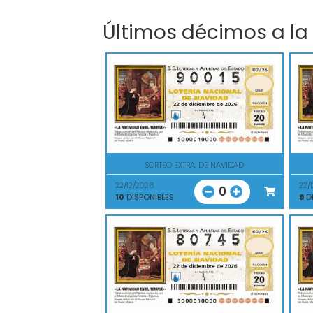
Últimos décimos a la
SORTEO EXTRA. DE NAVIDAD
22/12/2026
22/
0
10
DISPONIBLES
9
DI