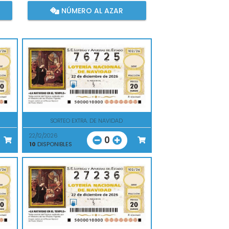
NÚMERO AL AZAR
SORTEO EXTRA. DE NAVIDAD
22/12/2026
0
10
DISPONIBLES