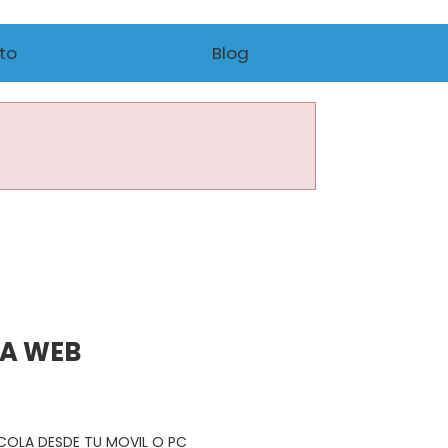
to
Blog
NA WEB
R COLA DESDE TU MOVIL O PC