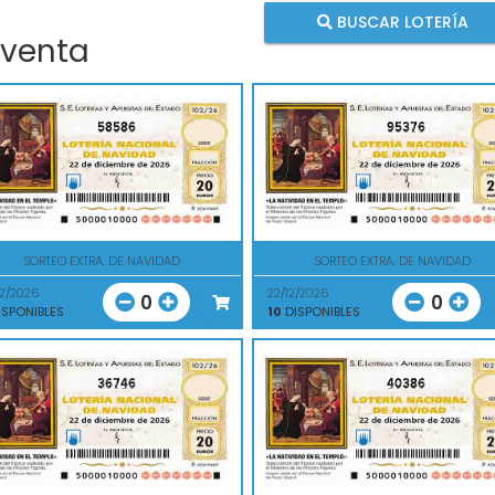
BUSCAR LOTERÍA
 venta
58586
95376
SORTEO EXTRA. DE NAVIDAD
SORTEO EXTRA. DE NAVIDAD
12/2026
22/12/2026
0
0
SPONIBLES
10
DISPONIBLES
36746
40386