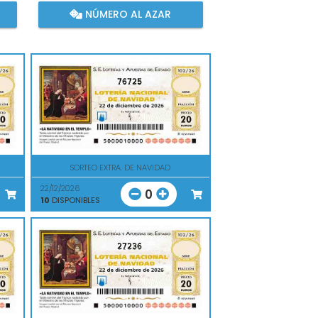
NÚMERO AL AZAR
76725
SORTEO EXTRA. DE NAVIDAD
22/12/2026
0
10
DISPONIBLES
27236