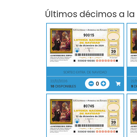
Últimos décimos a la
90015
SORTEO EXTRA. DE NAVIDAD
22/12/2026
22/
0
10
DISPONIBLES
9
DI
80745