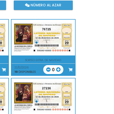
NÚMERO AL AZAR
76725
SORTEO EXTRA. DE NAVIDAD
22/12/2026
0
10
DISPONIBLES
27236