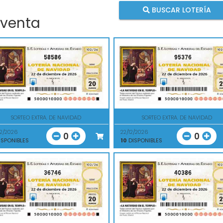
BUSCAR LOTERÍA
 venta
58586
95376
SORTEO EXTRA. DE NAVIDAD
SORTEO EXTRA. DE NAVIDAD
12/2026
22/12/2026
0
0
SPONIBLES
10
DISPONIBLES
36746
40386