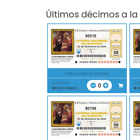
Últimos décimos a la
90015
SORTEO EXTRA. DE NAVIDAD
22/12/2026
22/
0
10
DISPONIBLES
9
DI
80745