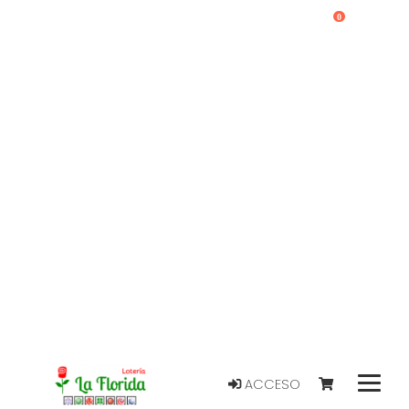
0
ACCESO