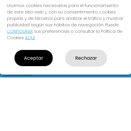
FLORIDA
Usamos cookies necesarias para el funcionamiento
de este sitio web y, con su consentimiento, cookies
Y QUE LAS MEIGAS TE
propias y de terceros para analizar el tráfico y mostrar
ACOMPAÑEN
publicidad según sus hábitos de navegación. Puede
CONFIGURAR
sus preferencias o consultar la Política de
Cookies
AQUÍ
.
Aceptar
Rechazar
LOTERIA LA FLORIDA
¿Quiénes somos?
Comprar lotería
Resultados
Contacto
Empresas
Blog
Peñas
Boletos digitales
Acceso
Registro