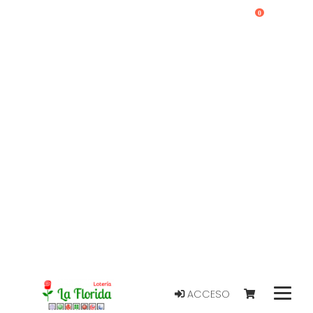
0
ACCESO