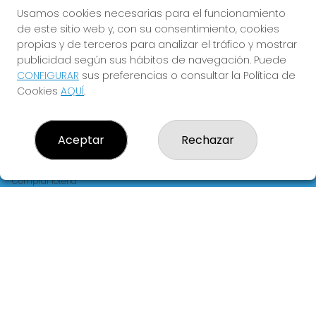
FLORIDA
Usamos cookies necesarias para el funcionamiento
de este sitio web y, con su consentimiento, cookies
Y QUE LAS MEIGAS TE
propias y de terceros para analizar el tráfico y mostrar
ACOMPAÑEN
publicidad según sus hábitos de navegación. Puede
CONFIGURAR
sus preferencias o consultar la Política de
Cookies
AQUÍ
.
Aceptar
Rechazar
LOTERIA LA FLORIDA
¿Quiénes somos?
Comprar lotería
Resultados
Contacto
Empresas
Blog
Peñas
Boletos digitales
Acceso
Registro