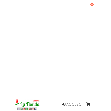
0
ACCESO