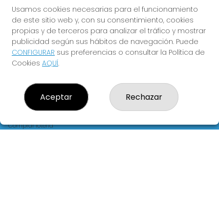
FLORIDA
Usamos cookies necesarias para el funcionamiento
de este sitio web y, con su consentimiento, cookies
Y QUE LAS MEIGAS TE
propias y de terceros para analizar el tráfico y mostrar
ACOMPAÑEN
publicidad según sus hábitos de navegación. Puede
CONFIGURAR
sus preferencias o consultar la Política de
Cookies
AQUÍ
.
Aceptar
Rechazar
LOTERIA LA FLORIDA
¿Quiénes somos?
Comprar lotería
Resultados
Contacto
Empresas
Blog
Peñas
Boletos digitales
Acceso
Registro