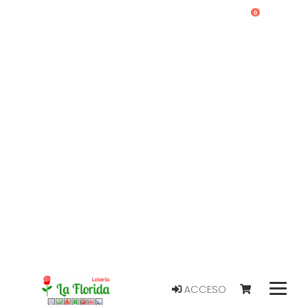
0
ACCESO