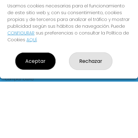
FLORIDA
Usamos cookies necesarias para el funcionamiento
de este sitio web y, con su consentimiento, cookies
Y QUE LAS MEIGAS TE
propias y de terceros para analizar el tráfico y mostrar
ACOMPAÑEN
publicidad según sus hábitos de navegación. Puede
CONFIGURAR
sus preferencias o consultar la Política de
Cookies
AQUÍ
.
Aceptar
Rechazar
LOTERIA LA FLORIDA
¿Quiénes somos?
Comprar lotería
Resultados
Contacto
Empresas
Blog
Peñas
Boletos digitales
Acceso
Registro