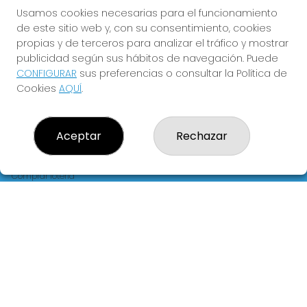
FLORIDA
Usamos cookies necesarias para el funcionamiento
de este sitio web y, con su consentimiento, cookies
Y QUE LAS MEIGAS TE
propias y de terceros para analizar el tráfico y mostrar
ACOMPAÑEN
publicidad según sus hábitos de navegación. Puede
CONFIGURAR
sus preferencias o consultar la Política de
Cookies
AQUÍ
.
Aceptar
Rechazar
LOTERIA LA FLORIDA
¿Quiénes somos?
Comprar lotería
Resultados
Contacto
Empresas
Blog
Peñas
Boletos digitales
Acceso
Registro