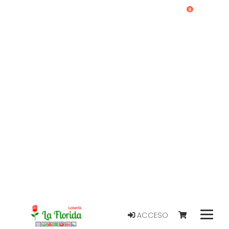
0
ACCESO