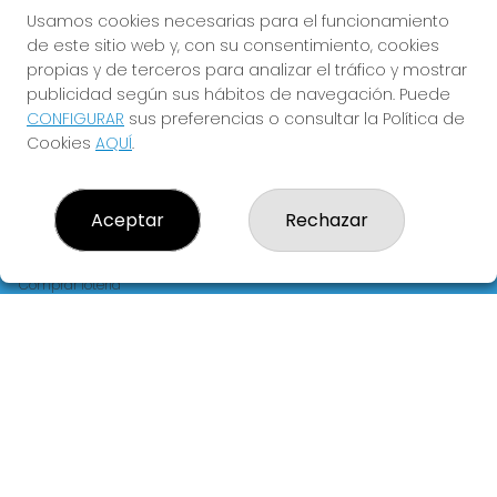
FLORIDA
Usamos cookies necesarias para el funcionamiento
de este sitio web y, con su consentimiento, cookies
Y QUE LAS MEIGAS TE
propias y de terceros para analizar el tráfico y mostrar
ACOMPAÑEN
publicidad según sus hábitos de navegación. Puede
CONFIGURAR
sus preferencias o consultar la Política de
Cookies
AQUÍ
.
Aceptar
Rechazar
LOTERIA LA FLORIDA
¿Quiénes somos?
Comprar lotería
Resultados
Contacto
Empresas
Blog
Peñas
Boletos digitales
Acceso
Registro