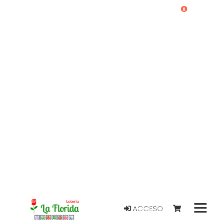
0
ACCESO