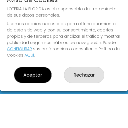
LOTERIA LA FLORIDA es el responsable del tratamiento
de sus datos personales.
Usamos cookies necesarias para el funcionamiento
COMPRA EN LOTERIA LA
de este sitio web y, con su consentimiento, cookies
FLORIDA
propias y de terceros para analizar el tráfico y mostrar
publicidad según sus hábitos de navegación. Puede
Y QUE LAS MEIGAS TE
CONFIGURAR
sus preferencias o consultar la Política de
ACOMPAÑEN
Cookies
AQUÍ
.
Aceptar
Rechazar
LOTERIA LA FLORIDA
¿Quiénes somos?
Comprar lotería
Resultados
Contacto
Empresas
Blog