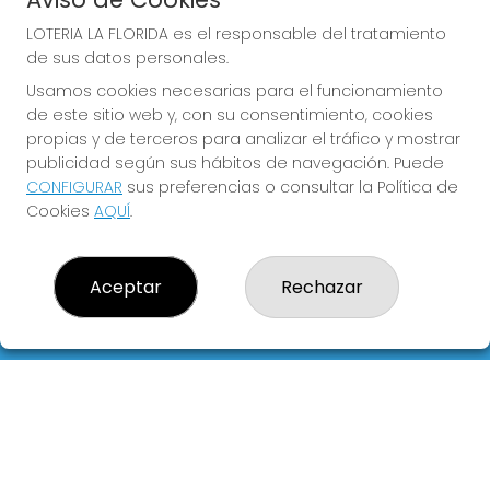
LOTERIA LA FLORIDA es el responsable del tratamiento
de sus datos personales.
Usamos cookies necesarias para el funcionamiento
COMPRA EN LOTERIA LA
de este sitio web y, con su consentimiento, cookies
FLORIDA
propias y de terceros para analizar el tráfico y mostrar
publicidad según sus hábitos de navegación. Puede
Y QUE LAS MEIGAS TE
CONFIGURAR
sus preferencias o consultar la Política de
ACOMPAÑEN
Cookies
AQUÍ
.
Aceptar
Rechazar
LOTERIA LA FLORIDA
¿Quiénes somos?
Comprar lotería
Resultados
Contacto
Empresas
Blog