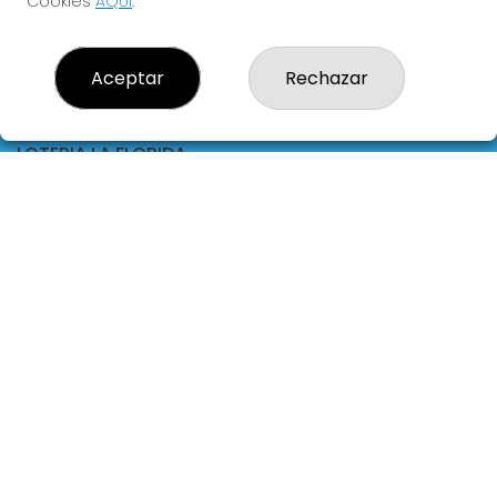
Cookies
AQUÍ
.
ACOMPAÑEN
Aceptar
Rechazar
LOTERIA LA FLORIDA
¿Quiénes somos?
Comprar lotería
Resultados
Contacto
Empresas
Blog
Peñas
Boletos digitales
Acceso
Registro
REDES SOCIALES