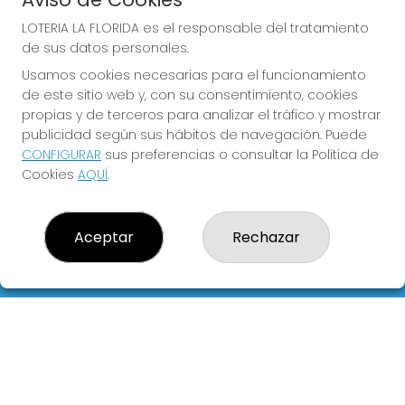
LOTERIA LA FLORIDA es el responsable del tratamiento
de sus datos personales.
Usamos cookies necesarias para el funcionamiento
COMPRA EN LOTERIA LA
de este sitio web y, con su consentimiento, cookies
FLORIDA
propias y de terceros para analizar el tráfico y mostrar
publicidad según sus hábitos de navegación. Puede
Y QUE LAS MEIGAS TE
CONFIGURAR
sus preferencias o consultar la Política de
ACOMPAÑEN
Cookies
AQUÍ
.
Aceptar
Rechazar
LOTERIA LA FLORIDA
¿Quiénes somos?
Comprar lotería
Resultados
Contacto
Empresas
Blog