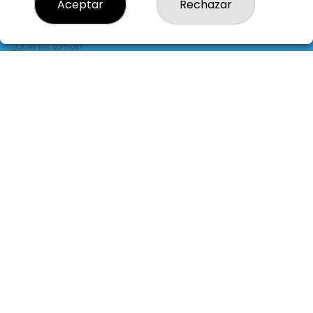
Aceptar
Rechazar
LOTERIA LA FLORIDA
¿Quiénes somos?
Comprar lotería
Resultados
Contacto
Empresas
Blog
Peñas
Boletos digitales
Acceso
Registro
REDES SOCIALES
CONTACTO
LOTERIA LA FLORIDA ADMINISTRACION DE LOTERIAS: 14-LA
CORUÑA - RECEPTOR OFICIAL: 30015
981229724