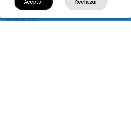
Aceptar
Rechazar
LOTERIA LA FLORIDA
¿Quiénes somos?
Comprar lotería
Resultados
Contacto
Empresas
Blog
Peñas
Boletos digitales
Acceso
Registro
REDES SOCIALES
CONTACTO
LOTERIA LA FLORIDA ADMINISTRACION DE LOTERIAS: 14-LA
CORUÑA - RECEPTOR OFICIAL: 30015
981229724