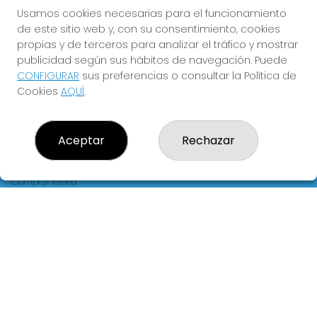
FLORIDA
Usamos cookies necesarias para el funcionamiento
de este sitio web y, con su consentimiento, cookies
Y QUE LAS MEIGAS TE
propias y de terceros para analizar el tráfico y mostrar
ACOMPAÑEN
publicidad según sus hábitos de navegación. Puede
CONFIGURAR
sus preferencias o consultar la Política de
Cookies
AQUÍ
.
Aceptar
Rechazar
LOTERIA LA FLORIDA
¿Quiénes somos?
Comprar lotería
Resultados
Contacto
Empresas
Blog
Peñas
Boletos digitales
Acceso
Registro