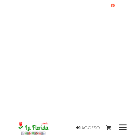
0
ACCESO