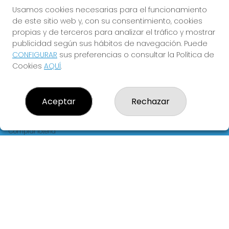
FLORIDA
Usamos cookies necesarias para el funcionamiento
de este sitio web y, con su consentimiento, cookies
Y QUE LAS MEIGAS TE
propias y de terceros para analizar el tráfico y mostrar
ACOMPAÑEN
publicidad según sus hábitos de navegación. Puede
CONFIGURAR
sus preferencias o consultar la Política de
Cookies
AQUÍ
.
Aceptar
Rechazar
LOTERIA LA FLORIDA
¿Quiénes somos?
Comprar lotería
Resultados
Contacto
Empresas
Blog
Peñas
Boletos digitales
Acceso
Registro