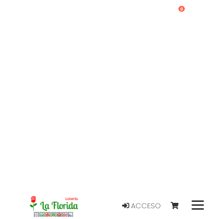
0
ACCESO