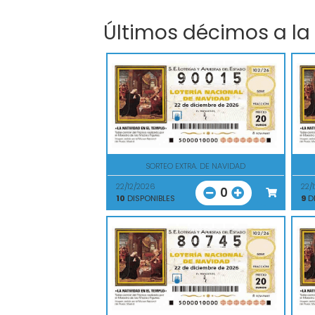
Últimos décimos a la
SORTEO EXTRA. DE NAVIDAD
22/12/2026
22/
0
10
DISPONIBLES
9
DI