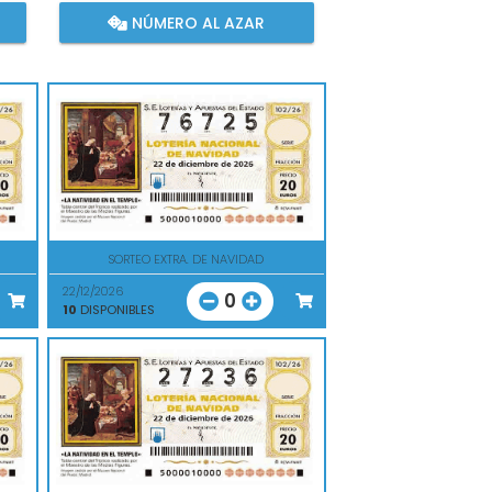
NÚMERO AL AZAR
SORTEO EXTRA. DE NAVIDAD
22/12/2026
0
10
DISPONIBLES