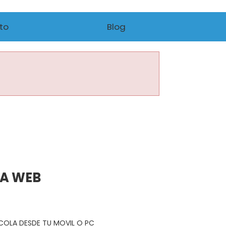
to
Blog
NA WEB
R COLA DESDE TU MOVIL O PC