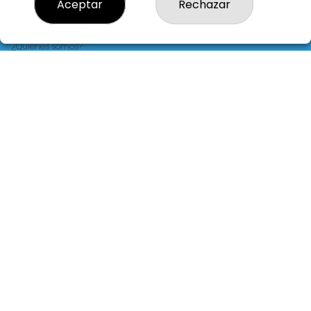
Aceptar
Rechazar
LOTERIA LA FLORIDA
¿Quiénes somos?
Comprar lotería
Resultados
Contacto
Empresas
Blog
Peñas
Boletos digitales
Acceso
Registro
REDES SOCIALES
CONTACTO
LOTERIA LA FLORIDA ADMINISTRACION DE LOTERIAS: 14-LA
CORUÑA - RECEPTOR OFICIAL: 30015
981229724