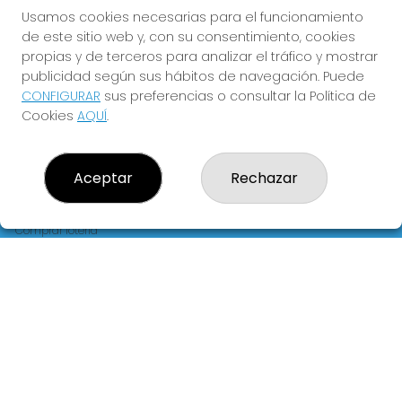
FLORIDA
Usamos cookies necesarias para el funcionamiento
de este sitio web y, con su consentimiento, cookies
Y QUE LAS MEIGAS TE
propias y de terceros para analizar el tráfico y mostrar
ACOMPAÑEN
publicidad según sus hábitos de navegación. Puede
CONFIGURAR
sus preferencias o consultar la Política de
Cookies
AQUÍ
.
Aceptar
Rechazar
LOTERIA LA FLORIDA
¿Quiénes somos?
Comprar lotería
Resultados
Contacto
Empresas
Blog
Peñas
Boletos digitales
Acceso
Registro