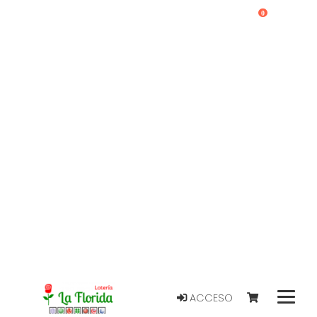
0
ACCESO