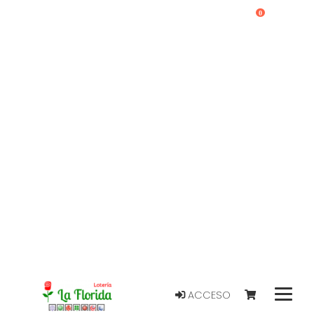
0
ACCESO