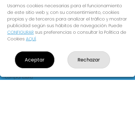
FLORIDA
Usamos cookies necesarias para el funcionamiento
de este sitio web y, con su consentimiento, cookies
Y QUE LAS MEIGAS TE
propias y de terceros para analizar el tráfico y mostrar
ACOMPAÑEN
publicidad según sus hábitos de navegación. Puede
CONFIGURAR
sus preferencias o consultar la Política de
Cookies
AQUÍ
.
Aceptar
Rechazar
LOTERIA LA FLORIDA
¿Quiénes somos?
Comprar lotería
Resultados
Contacto
Empresas
Blog
Peñas
Boletos digitales
Acceso
Registro