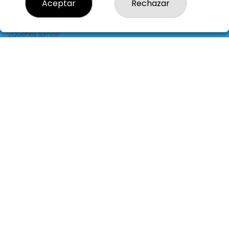
Aceptar
Rechazar
LOTERIA LA FLORIDA
¿Quiénes somos?
Comprar lotería
Resultados
Contacto
Empresas
Blog
Peñas
Boletos digitales
Acceso
Registro
REDES SOCIALES
CONTACTO
LOTERIA LA FLORIDA ADMINISTRACION DE LOTERIAS: 14-LA
CORUÑA - RECEPTOR OFICIAL: 30015
981229724