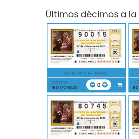
Últimos décimos a la
SORTEO EXTRA. DE NAVIDAD
22/12/2026
22/
0
10
DISPONIBLES
9
DI