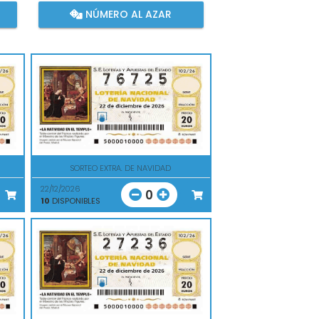
NÚMERO AL AZAR
SORTEO EXTRA. DE NAVIDAD
22/12/2026
0
10
DISPONIBLES