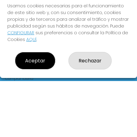
FLORIDA
Usamos cookies necesarias para el funcionamiento
de este sitio web y, con su consentimiento, cookies
Y QUE LAS MEIGAS TE
propias y de terceros para analizar el tráfico y mostrar
ACOMPAÑEN
publicidad según sus hábitos de navegación. Puede
CONFIGURAR
sus preferencias o consultar la Política de
Cookies
AQUÍ
.
Aceptar
Rechazar
LOTERIA LA FLORIDA
¿Quiénes somos?
Comprar lotería
Resultados
Contacto
Empresas
Blog
Peñas
Boletos digitales
Acceso
Registro