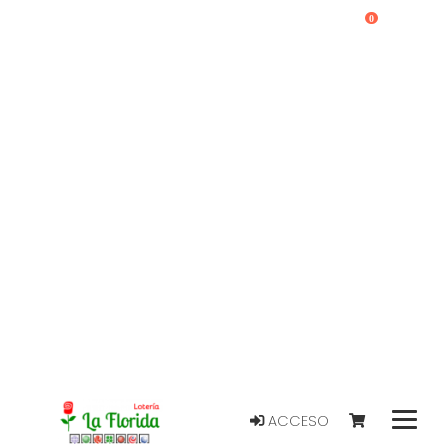
0
ACCESO